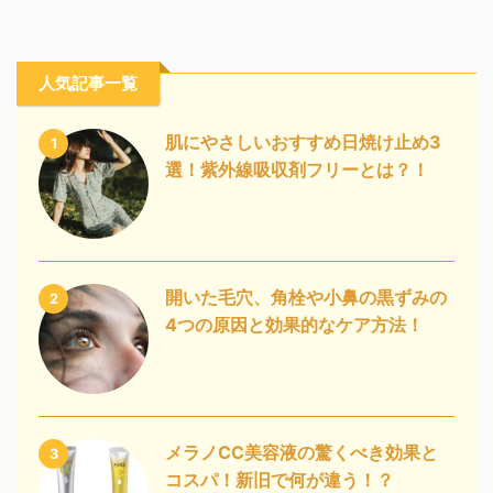
人気記事一覧
肌にやさしいおすすめ日焼け止め3
1
選！紫外線吸収剤フリーとは？！
開いた毛穴、角栓や小鼻の黒ずみの
2
4つの原因と効果的なケア方法！
メラノCC美容液の驚くべき効果と
3
コスパ！新旧で何が違う！？