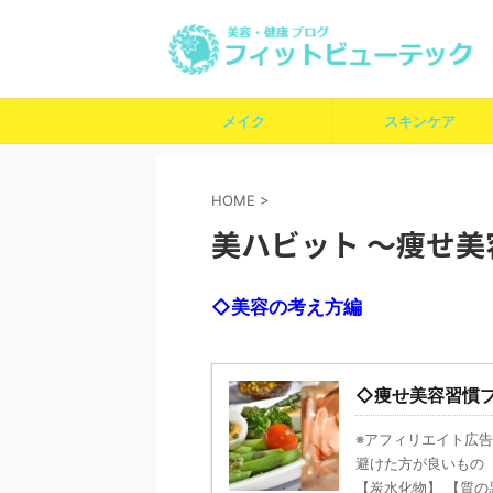
メイク
スキンケア
HOME
>
美ハビット ～痩せ
◇美容の考え方編
◇痩せ美容習慣
※アフィリエイト広告
避けた方が良いもの 
【炭水化物】 【質の悪