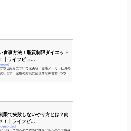
い食事方法！脂質制限ダイエット
| ライフビュ...
ontrol/
方や仕組みについて元美容・健康メーカー社員の
説します！空腹の対策に超優秀な神食材3つや意
事法を実践ベースでお話します！
制限で失敗しないやり方とは？向
 | ライフビ...
ogenic-diet/
どうやってやるの？本当に効果はあるの？元痩身