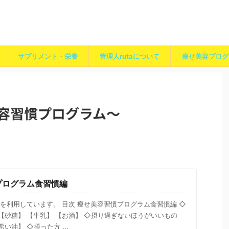
サプリメント・栄養
管理人rutaについて
痩せ美容プログ
美容習慣プログラム～
プログラム食習慣編
を利用しています。 目次 痩せ美容習慣プログラム食習慣編 ◇
【砂糖】 【牛乳】 【お酒】 ◇摂り過ぎないほうがいいもの
い油】 ◇摂った方 ...