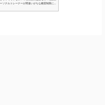
ーソナルトレーナーが間違いがちな糖質制限につ
トを解説していきます。脂質制限との違いや食べ
も紹介！