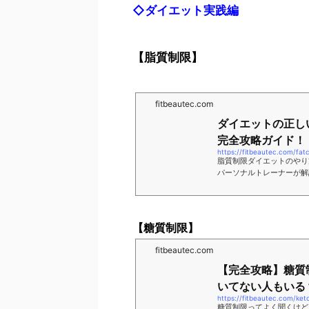
◇ダイエット実践編
【脂質制限】
fitbeautec.com
ダイエットの正し
完全攻略ガイド！！ 
https://fitbeautec.com/fatc
脂質制限ダイエットのやり
パーソナルトレーナーが解
外な注意点など科学的な食
【糖質制限】
fitbeautec.com
【完全攻略】糖質
いてない人もいる？！
https://fitbeautec.com/ket
糖質制限ってよく聞くけど