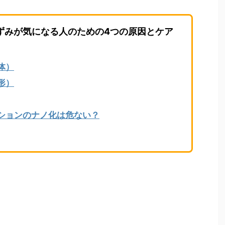
ずみが気になる人のための4つの原因とケア
体）
形）
ションのナノ化は危ない？